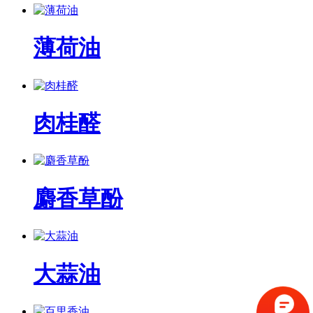
薄荷油
肉桂醛
麝香草酚
大蒜油