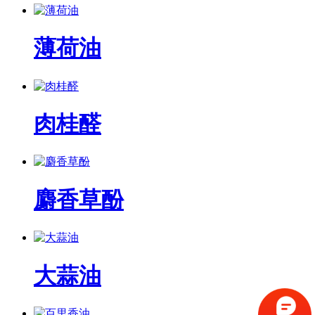
薄荷油
肉桂醛
麝香草酚
大蒜油