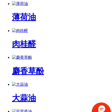
薄荷油
肉桂醛
麝香草酚
大蒜油