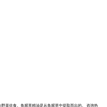
为野菜佐食。鱼腥草精油是从鱼腥草中提取而出的。
咨询热