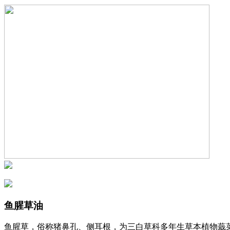
鱼腥草油
鱼腥草，俗称猪鼻孔、侧耳根，为三白草科多年生草本植物蕺