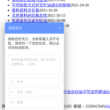
不同提取方式对艾叶油成分的影响
2021-10-26
香料原料洋甘菊
2021-10-20
天然香料的抗氧化性
2021-10-15
简易鉴别法鉴别松油
2021-10-08
绿花百千层的橙花叔醇
2021-09-30
请您留言
感谢您的关注，当前客服人员不在
线，请填写一下您的信息，我们会
尽快和您联系。
手机：18507961205
地址：中国 江西 吉安 吉州区
城北吉州工业园三期
邮箱：2529415945@qq.com
樟脑油
薄荷油
丁香油
松节油
桉叶油
当归油
川芎油
芳樟油
白
联系人：刘经理 咨询热线：18507961205
邮箱：2529415945
@q