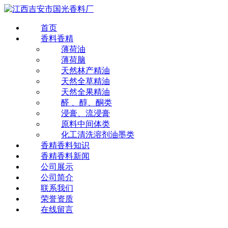
首页
香料香精
薄荷油
薄荷脑
天然林产精油
天然全草精油
天然全果精油
醛 、醇、酮类
浸膏、流浸膏
原料中间体类
化工清洗溶剂油墨类
香精香料知识
香精香料新闻
公司展示
公司简介
联系我们
荣誉资质
在线留言