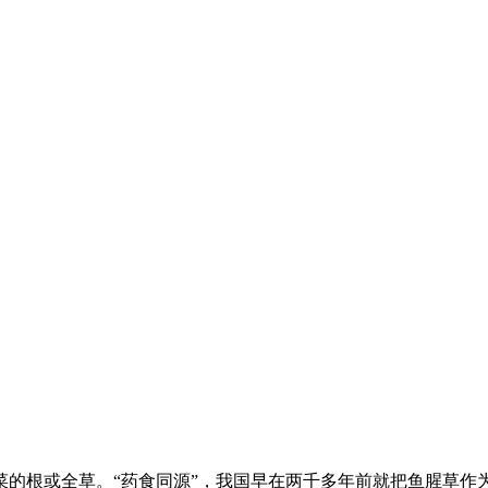
菜的根或全草。“药食同源”，我国早在两千多年前就把鱼腥草作