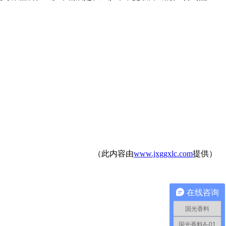
（此内容由
www.jxggxlc.com
提供）
在线咨询
国光香料
国光香料A-01