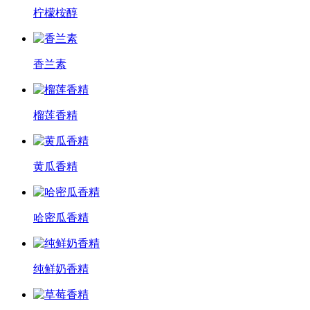
柠檬桉醇
香兰素
榴莲香精
黄瓜香精
哈密瓜香精
纯鲜奶香精