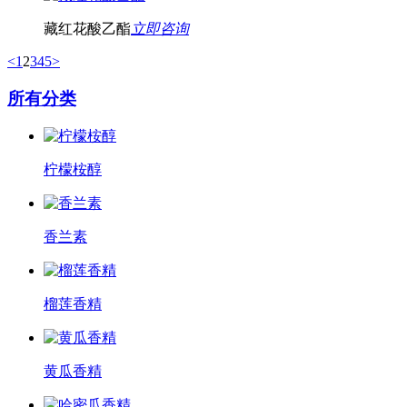
藏红花酸乙酯
立即咨询
<
1
2
3
4
5
>
所有分类
柠檬桉醇
香兰素
榴莲香精
黄瓜香精