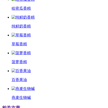
哈密瓜香精
纯鲜奶香精
草莓香精
菠萝香精
百香果油
燕麦生物碱
相关文章