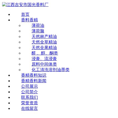
首页
香料香精
薄荷油
薄荷脑
天然林产精油
天然全草精油
天然全果精油
醛 、醇、酮类
浸膏、流浸膏
原料中间体类
化工清洗溶剂油墨类
香精香料知识
香精香料新闻
公司展示
公司简介
联系我们
荣誉资质
在线留言