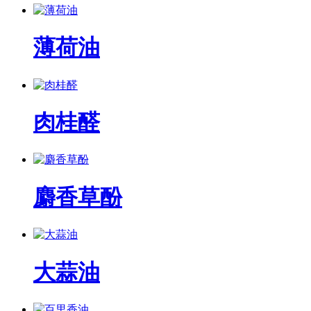
薄荷油
肉桂醛
麝香草酚
大蒜油