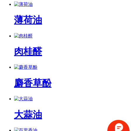
薄荷油
肉桂醛
麝香草酚
大蒜油