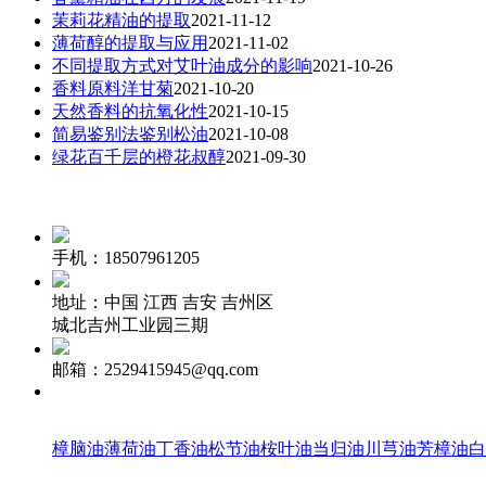
茉莉花精油的提取
2021-11-12
薄荷醇的提取与应用
2021-11-02
不同提取方式对艾叶油成分的影响
2021-10-26
香料原料洋甘菊
2021-10-20
天然香料的抗氧化性
2021-10-15
简易鉴别法鉴别松油
2021-10-08
绿花百千层的橙花叔醇
2021-09-30
手机：18507961205
地址：中国 江西 吉安 吉州区
城北吉州工业园三期
邮箱：2529415945@qq.com
樟脑油
薄荷油
丁香油
松节油
桉叶油
当归油
川芎油
芳樟油
白