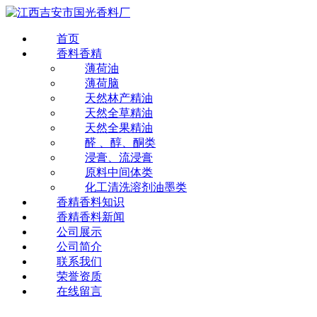
首页
香料香精
薄荷油
薄荷脑
天然林产精油
天然全草精油
天然全果精油
醛 、醇、酮类
浸膏、流浸膏
原料中间体类
化工清洗溶剂油墨类
香精香料知识
香精香料新闻
公司展示
公司简介
联系我们
荣誉资质
在线留言