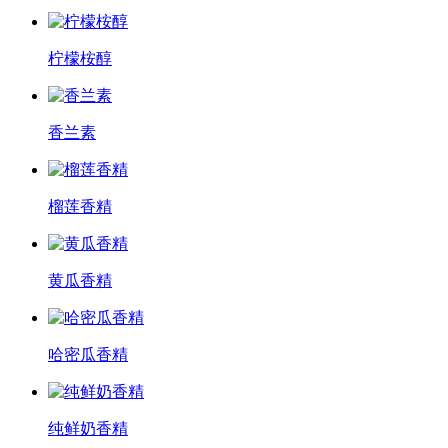
柠檬桉醇
香兰素
榴莲香精
黄瓜香精
哈密瓜香精
纯鲜奶香精